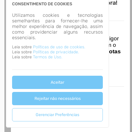
Novo APP Atende.Net! Baixe Agora!
CONSENTIMENTO DE COOKIES
Utilizamos cookies e tecnologias
semelhantes para fornecer-lhe uma
melhor experiência de navegação, assim
Nota Nacional
como providenciar alguns recursos
essenciais.
I
niciando em
01/01/2026
entra em vigor
a obrigatoriedade de integração com o
Leia sobre
Políticas de uso de cookies.
Ambiente de Dados Nacional das
Notas
Leia sobre
Políticas de privacidade.
Leia sobre
Termos de Uso.
de Serviço Eletrônicas
com isso
entraram em vigor
novas regras,
acesse o link abaixo e saiba mais.
Autoatendimento - MUNICÍPIO DE DOIS
IRMÃOS
Aceitar
Rejeitar não necessários
Gerenciar Preferências