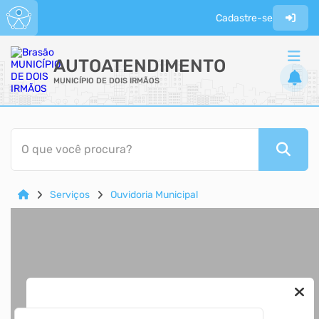
Cadastre-se
AUTOATENDIMENTO
MUNICÍPIO DE DOIS IRMÃOS
ACESSO RÁPIDO
O que você procura?
Acessibilidade
Cidadão
Serviços
Ouvidoria Municipal
Diário Oficial
Transparência